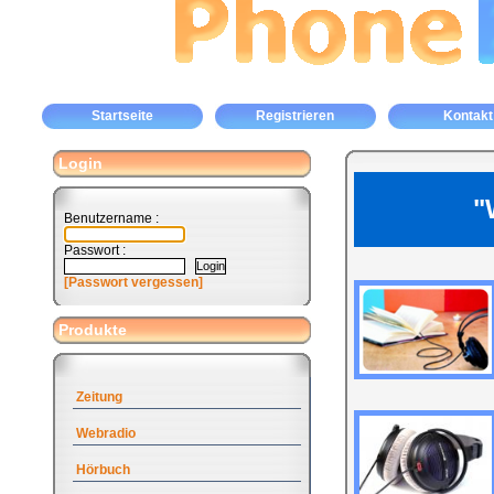
Startseite
Registrieren
Kontakt
Login
"
Benutzername :
Passwort :
[Passwort vergessen]
Produkte
Zeitung
Webradio
Hörbuch