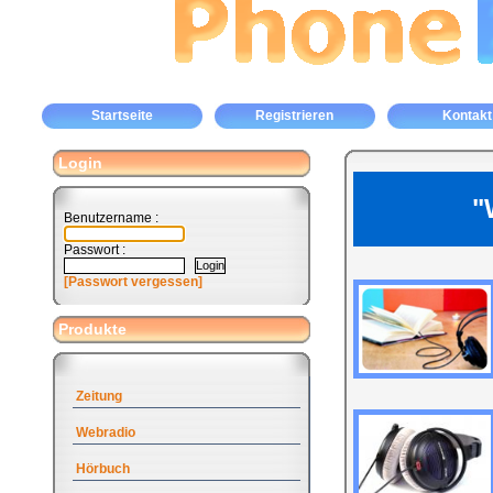
Startseite
Registrieren
Kontakt
Login
"
Benutzername :
Passwort :
[Passwort vergessen]
Produkte
Zeitung
Webradio
Hörbuch