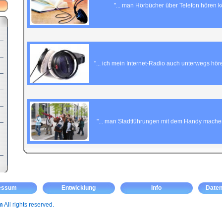
"... man Hörbücher über Telefon hören 
"... ich mein Internet-Radio auch unterwegs hör
"... man Stadtführungen mit dem Handy mache
essum
Entwicklung
Info
Daten
m
All rights reserved.