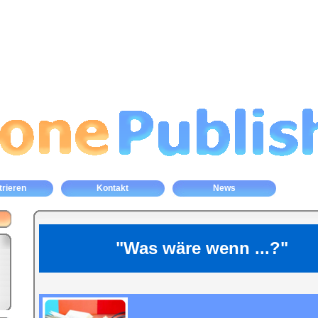
trieren
Kontakt
News
"Was wäre wenn ...?"