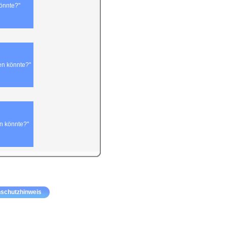
könnte?"
en könnte?"
n könnte?"
schutzhinweis