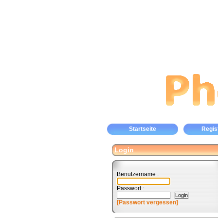
Startseite
Regis
Login
Benutzername :
Passwort :
[Passwort vergessen]