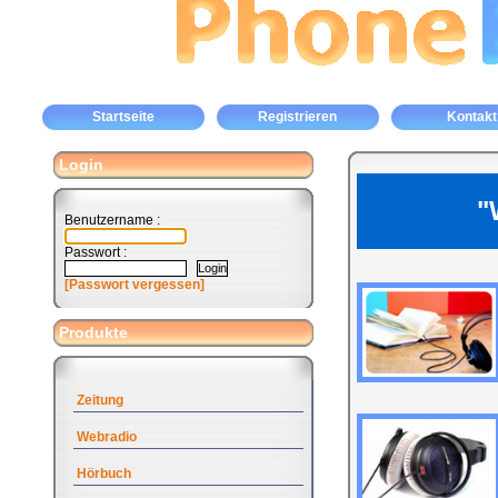
Startseite
Registrieren
Kontakt
Login
"
Benutzername :
Passwort :
[Passwort vergessen]
Produkte
Zeitung
Webradio
Hörbuch