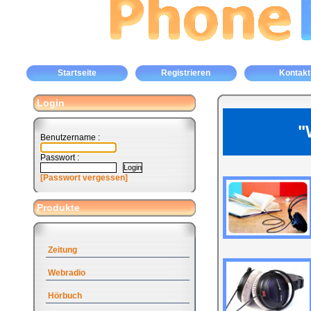
Startseite
Registrieren
Kontakt
Login
"
Benutzername :
Passwort :
[Passwort vergessen]
Produkte
Zeitung
Webradio
Hörbuch