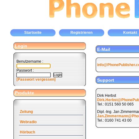
Startseite
Registrieren
Kontakt
Login
E-Mail
Benutzername :
info@PhonePublisher.
Passwort :
[Passwort vergessen]
Support
Produkte
Dirk Herbst
Dirk.Herbst@PhonePub
Tel.: 0151 560 50 065
Zeitung
Dipl.-Ing. Jan Zimmerma
Jan.Zimmermann@Phon
Tel.: 0160 741 43 00
Webradio
Hörbuch