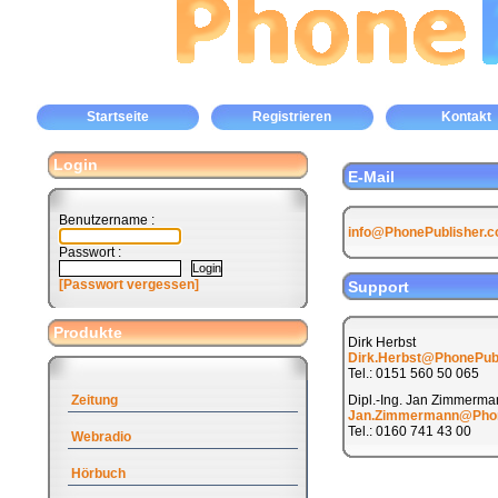
Startseite
Registrieren
Kontakt
Login
E-Mail
Benutzername :
info@PhonePublisher.
Passwort :
[Passwort vergessen]
Support
Produkte
Dirk Herbst
Dirk.Herbst@PhonePub
Tel.: 0151 560 50 065
Zeitung
Dipl.-Ing. Jan Zimmerma
Jan.Zimmermann@Phon
Tel.: 0160 741 43 00
Webradio
Hörbuch