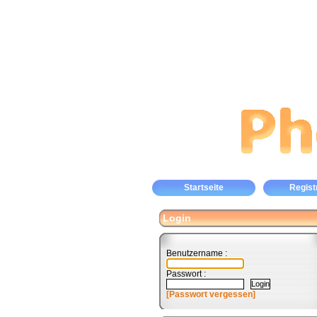
Startseite
Regist
Login
Benutzername :
Passwort :
[Passwort vergessen]