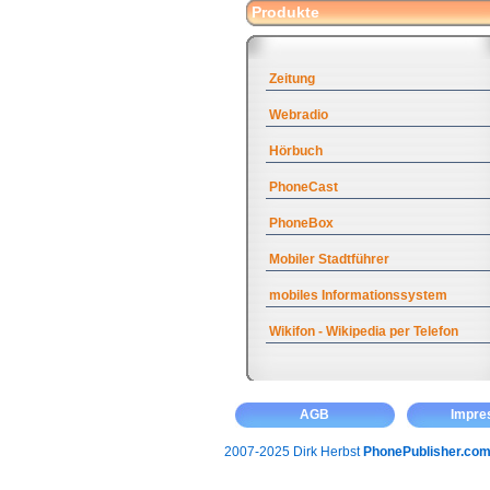
Produkte
Zeitung
Webradio
Hörbuch
PhoneCast
PhoneBox
Mobiler Stadtführer
mobiles Informationssystem
Wikifon - Wikipedia per Telefon
AGB
Impr
2007-2025 Dirk Herbst
PhonePublisher.co