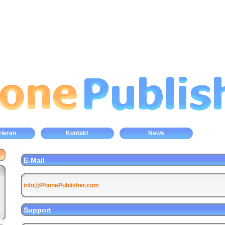
rieren
Kontakt
News
E-Mail
info@PhonePublisher.com
Support