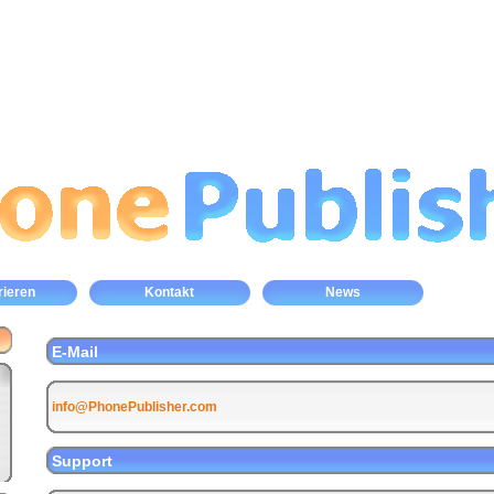
rieren
Kontakt
News
E-Mail
info@PhonePublisher.com
Support