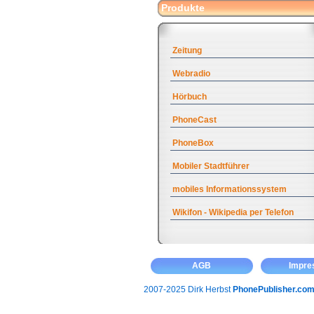
Produkte
Zeitung
Webradio
Hörbuch
PhoneCast
PhoneBox
Mobiler Stadtführer
mobiles Informationssystem
Wikifon - Wikipedia per Telefon
AGB
Impr
2007-2025 Dirk Herbst
PhonePublisher.co