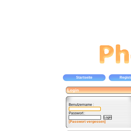
Startseite
Regist
Login
Benutzername :
Passwort :
[Passwort vergessen]