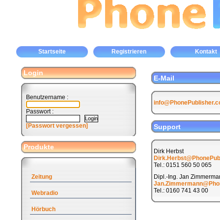
Startseite
Registrieren
Kontakt
Login
E-Mail
Benutzername :
info@PhonePublisher.
Passwort :
[Passwort vergessen]
Support
Produkte
Dirk Herbst
Dirk.Herbst@PhonePub
Tel.: 0151 560 50 065
Zeitung
Dipl.-Ing. Jan Zimmerma
Jan.Zimmermann@Phon
Tel.: 0160 741 43 00
Webradio
Hörbuch