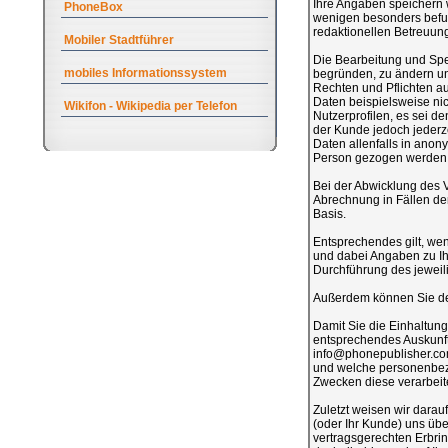
Ihre Angaben speichern w
PhoneBox
wenigen besonders befug
redaktionellen Betreuung
Mobiler Stadtführer
Die Bearbeitung und Spe
mobiles Informationssystem
begründen, zu ändern und
Rechten und Pflichten 
Daten beispielsweise ni
Wikifon - Wikipedia per Telefon
Nutzerprofilen, es sei de
der Kunde jedoch jederze
Daten allenfalls in anony
Person gezogen werden
Bei der Abwicklung des 
Abrechnung in Fällen de
Basis.
Entsprechendes gilt, wenn
und dabei Angaben zu Ih
Durchführung des jeweilig
Außerdem können Sie der
Damit Sie die Einhaltung
entsprechendes Auskunfts
info@phonepublisher.com 
und welche personenbezo
Zwecken diese verarbeite
Zuletzt weisen wir darau
(oder Ihr Kunde) uns übe
vertragsgerechten Erbrin