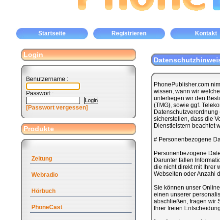
Startseite
Registrieren
Kontakt
Login
Datenschutzhinwei
Benutzername :
PhonePublisher.com nimm
wissen, wann wir welche
Passwort :
unterliegen wir den Be
(TMG), sowie ggf. Tele
[Passwort vergessen]
Datenschutzverordnung (
sicherstellen, dass die 
Dienstleistern beachtet 
Produkte
# Personenbezogene Da
Personenbezogene Daten s
Zeitung
Darunter fallen Informat
die nicht direkt mit Ihre
Webseiten oder Anzahl der
Webradio
Sie können unser Online-
Hörbuch
einen unserer personalis
abschließen, fragen wir
PhoneCast
Ihrer freien Entscheidun