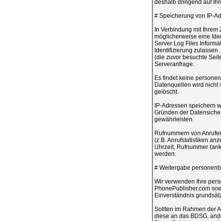
deshalb dringend auf Ih
# Speicherung von IP-Adr
In Verbindung mit Ihrem 
möglicherweise eine Iden
Server Log Files Informa
Identifizierung zulassen
(die zuvor besuchte Seit
Serveranfrage.
Es findet keine persone
Datenquellen wird nicht
gelöscht.
IP-Adressen speichern w
Gründen der Datensicherh
gewährleisten.
Rufnummern von Anrufer
(z.B. Anrufstatistiken a
Uhrzeit, Rufnummer (anko
werden.
# Weitergabe personenbe
Wir verwenden Ihre pers
PhonePublisher.com sow
Einverständnis grundsät
Sollten im Rahmen der A
diese an das BDSG, ander