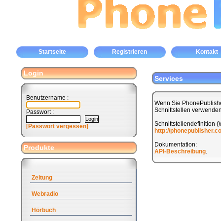
Startseite
Registrieren
Kontakt
Login
Services
Benutzername :
Wenn Sie PhonePublishe
Schnittstellen verwenden
Passwort :
Schnittstellendefinition 
[Passwort vergessen]
http://phonepublisher.
Dokumentation:
Produkte
API-Beschreibung
.
Zeitung
Webradio
Hörbuch