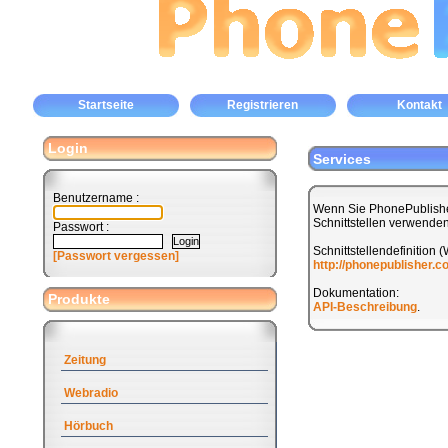
Startseite
Registrieren
Kontakt
Login
Services
Benutzername :
Wenn Sie PhonePublishe
Schnittstellen verwenden
Passwort :
Schnittstellendefinition 
[Passwort vergessen]
http://phonepublisher.
Dokumentation:
Produkte
API-Beschreibung
.
Zeitung
Webradio
Hörbuch