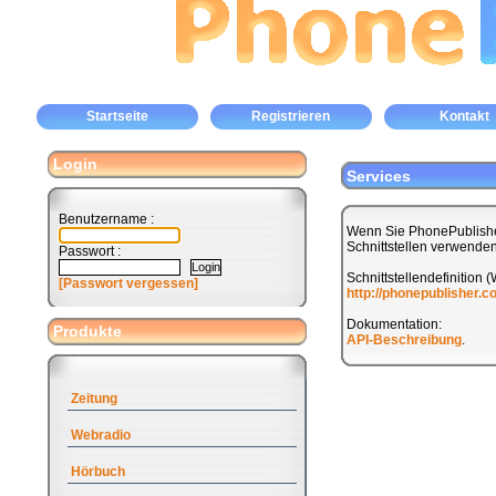
Startseite
Registrieren
Kontakt
Login
Services
Benutzername :
Wenn Sie PhonePublishe
Schnittstellen verwenden
Passwort :
Schnittstellendefinition 
[Passwort vergessen]
http://phonepublisher.
Dokumentation:
Produkte
API-Beschreibung
.
Zeitung
Webradio
Hörbuch