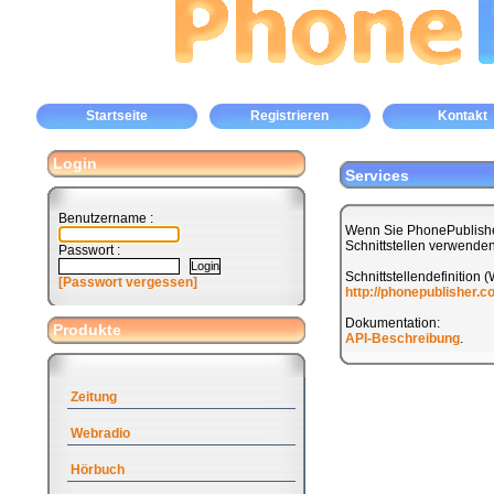
Startseite
Registrieren
Kontakt
Login
Services
Benutzername :
Wenn Sie PhonePublishe
Schnittstellen verwenden
Passwort :
Schnittstellendefinition 
[Passwort vergessen]
http://phonepublisher.
Dokumentation:
Produkte
API-Beschreibung
.
Zeitung
Webradio
Hörbuch