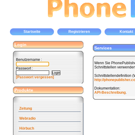
Startseite
Registrieren
Kontakt
Login
Services
Benutzername :
Wenn Sie PhonePublishe
Schnittstellen verwenden
Passwort :
Schnittstellendefinition 
[Passwort vergessen]
http://phonepublisher.
Dokumentation:
Produkte
API-Beschreibung
.
Zeitung
Webradio
Hörbuch