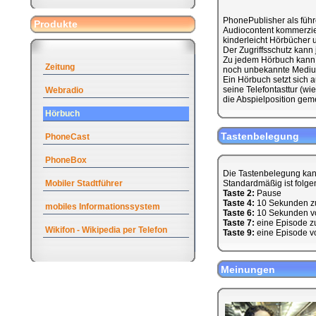
PhonePublisher als führ
Produkte
Audiocontent kommerziell
kinderleicht Hörbücher u
Der Zugriffsschutz kann
Zu jedem Hörbuch kann 
Zeitung
noch unbekannte Medium
Ein Hörbuch setzt sich
seine Telefontasttur (w
Webradio
die Abspielposition geme
Hörbuch
Tastenbelegung
PhoneCast
PhoneBox
Die Tastenbelegung kan
Mobiler Stadtführer
Standardmäßig ist folge
Taste 2:
Pause
Taste 4:
10 Sekunden z
mobiles Informationssystem
Taste 6:
10 Sekunden v
Taste 7:
eine Episode z
Wikifon - Wikipedia per Telefon
Taste 9:
eine Episode v
Meinungen