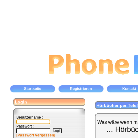
Startseite
Registrieren
Kontakt
Login
Hörbücher per Tele
Benutzername :
Was wäre wenn ma
Passwort :
... Hörbü
[Passwort vergessen]