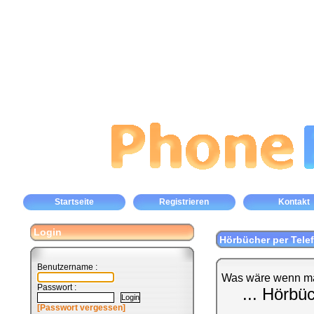
Startseite
Registrieren
Kontakt
Login
Hörbücher per Tele
Benutzername :
Was wäre wenn ma
Passwort :
... Hörbü
[Passwort vergessen]