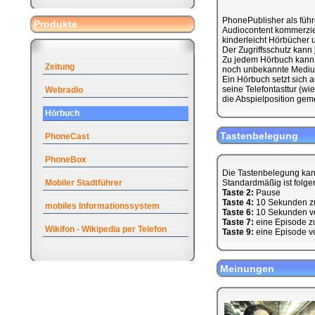
PhonePublisher als führ
Produkte
Audiocontent kommerziell
kinderleicht Hörbücher u
Der Zugriffsschutz kann
Zu jedem Hörbuch kann 
Zeitung
noch unbekannte Medium
Ein Hörbuch setzt sich
seine Telefontasttur (w
Webradio
die Abspielposition geme
Hörbuch
Tastenbelegung
PhoneCast
PhoneBox
Die Tastenbelegung kan
Mobiler Stadtführer
Standardmäßig ist folge
Taste 2:
Pause
Taste 4:
10 Sekunden z
mobiles Informationssystem
Taste 6:
10 Sekunden v
Taste 7:
eine Episode z
Wikifon - Wikipedia per Telefon
Taste 9:
eine Episode v
Meinungen