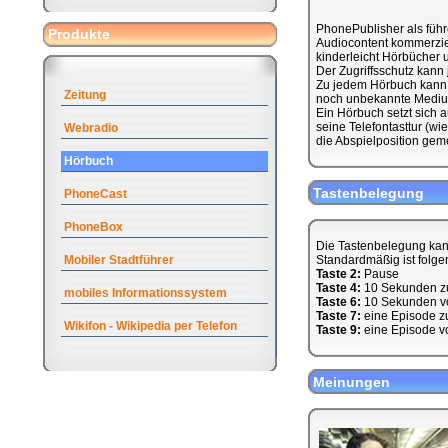
PhonePublisher als führ
Produkte
Audiocontent kommerziell
kinderleicht Hörbücher u
Der Zugriffsschutz kann
Zu jedem Hörbuch kann 
Zeitung
noch unbekannte Medium
Ein Hörbuch setzt sich
seine Telefontasttur (w
Webradio
die Abspielposition geme
Hörbuch
Tastenbelegung
PhoneCast
PhoneBox
Die Tastenbelegung kan
Mobiler Stadtführer
Standardmäßig ist folge
Taste 2:
Pause
Taste 4:
10 Sekunden z
mobiles Informationssystem
Taste 6:
10 Sekunden v
Taste 7:
eine Episode z
Wikifon - Wikipedia per Telefon
Taste 9:
eine Episode v
Meinungen