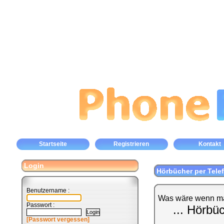
Startseite
Registrieren
Kontakt
Login
Hörbücher per Tele
Benutzername :
Was wäre wenn ma
Passwort :
... Hörbü
[Passwort vergessen]