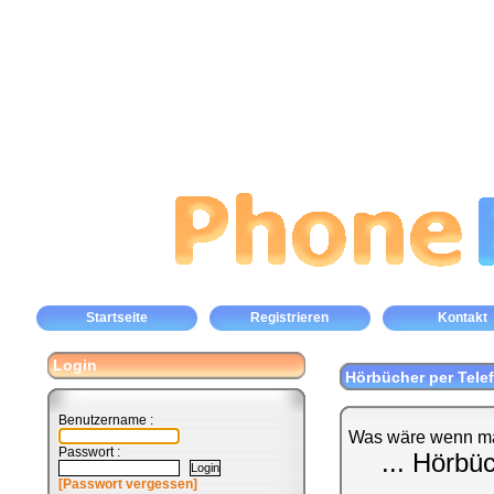
Startseite
Registrieren
Kontakt
Login
Hörbücher per Tele
Benutzername :
Was wäre wenn ma
Passwort :
... Hörbü
[Passwort vergessen]