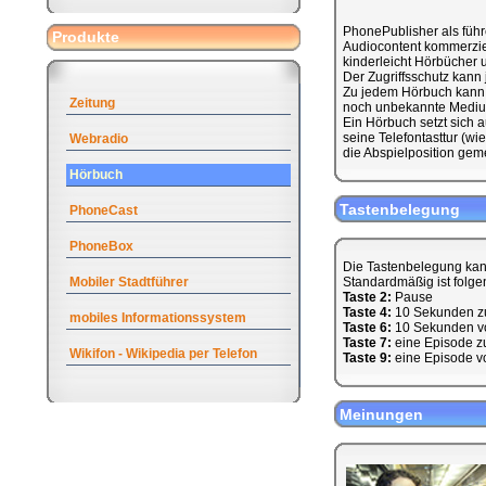
PhonePublisher als führ
Produkte
Audiocontent kommerziell
kinderleicht Hörbücher u
Der Zugriffsschutz kann
Zu jedem Hörbuch kann 
Zeitung
noch unbekannte Medium
Ein Hörbuch setzt sich
seine Telefontasttur (w
Webradio
die Abspielposition geme
Hörbuch
Tastenbelegung
PhoneCast
PhoneBox
Die Tastenbelegung kan
Mobiler Stadtführer
Standardmäßig ist folge
Taste 2:
Pause
Taste 4:
10 Sekunden z
mobiles Informationssystem
Taste 6:
10 Sekunden v
Taste 7:
eine Episode z
Wikifon - Wikipedia per Telefon
Taste 9:
eine Episode v
Meinungen