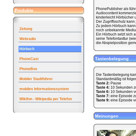
PhonePublisher als führ
Produkte
Audiocontent kommerziell
kinderleicht Hörbücher u
Der Zugriffsschutz kann
Zu jedem Hörbuch kann 
Zeitung
noch unbekannte Medium
Ein Hörbuch setzt sich
seine Telefontasttur (w
Webradio
die Abspielposition geme
Hörbuch
Tastenbelegung
PhoneCast
PhoneBox
Die Tastenbelegung kan
Mobiler Stadtführer
Standardmäßig ist folge
Taste 2:
Pause
Taste 4:
10 Sekunden z
mobiles Informationssystem
Taste 6:
10 Sekunden v
Taste 7:
eine Episode z
Wikifon - Wikipedia per Telefon
Taste 9:
eine Episode v
Meinungen