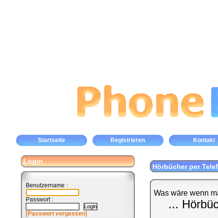
Startseite
Registrieren
Kontakt
Login
Hörbücher per Tele
Benutzername :
Was wäre wenn ma
Passwort :
... Hörbü
[Passwort vergessen]