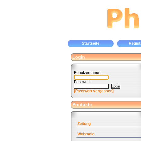
Startseite
Regist
Login
Benutzername :
Passwort :
[Passwort vergessen]
Produkte
Zeitung
Webradio