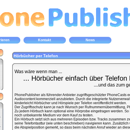
rieren
Kontakt
News
Hörbücher per Telefon
Was wäre wenn man ...
... Hörbücher einfach über Telefon 
....und das zum g
PhonePublisher als führender Anbieter zugriffsgeschützter PhoneCasts e
Audiocontent kommerziell anzubieten. Durch die integrierte Nutzerverwalt
kinderleicht Hörbücher und Hörspiele per Telefon veröffentlicht werden.
Der Zugriffsschutz kann je nach Wunsch per Rufnummernübermittlung, PI
Zu jedem Hörbuch kann optional eine Hörprobe eingetragen werden. So i
noch unbekannte Medium vor dem Kauf zu testen.
Ein Hörbuch setzt sich aus mehreren Episoden bzw. Tracks zusammen zw
seine Telefontasttur (wie unten beschrieben) navigieren kann. Zusätzli
die Abspielposition gemerkt, so dass beim nächsten Anruf wieder an diese