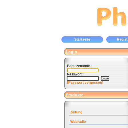
Startseite
Regist
Login
Benutzername :
Passwort :
[Passwort vergessen]
Produkte
Zeitung
Webradio