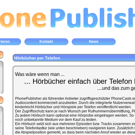
rieren
Kontakt
News
Hörbücher per Telefon
Was wäre wenn man ...
... Hörbücher einfach über Telefon 
....und das zum g
PhonePublisher als führender Anbieter zugriffsgeschützter PhoneCasts e
Audiocontent kommerziell anzubieten. Durch die integrierte Nutzerverwalt
kinderleicht Hörbücher und Hörspiele per Telefon veröffentlicht werden.
Der Zugriffsschutz kann je nach Wunsch per Rufnummernübermittlung, PI
Zu jedem Hörbuch kann optional eine Hörprobe eingetragen werden. So i
noch unbekannte Medium vor dem Kauf zu testen.
Ein Hörbuch setzt sich aus mehreren Episoden bzw. Tracks zusammen zw
seine Telefontasttur (wie unten beschrieben) navigieren kann. Zusätzli
die Abspielposition gemerkt, so dass beim nächsten Anruf wieder an diese