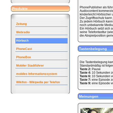
PhonePublisher als führ
Produkte
Audiocontent kommerziell
kinderleicht Hörbücher u
Der Zugriffsschutz kann
Zu jedem Hörbuch kann 
Zeitung
noch unbekannte Medium
Ein Hörbuch setzt sich
seine Telefontasttur (w
Webradio
die Abspielposition geme
Hörbuch
Tastenbelegung
PhoneCast
PhoneBox
Die Tastenbelegung kan
Mobiler Stadtführer
Standardmäßig ist folge
Taste 2:
Pause
Taste 4:
10 Sekunden z
mobiles Informationssystem
Taste 6:
10 Sekunden v
Taste 7:
eine Episode z
Wikifon - Wikipedia per Telefon
Taste 9:
eine Episode v
Meinungen