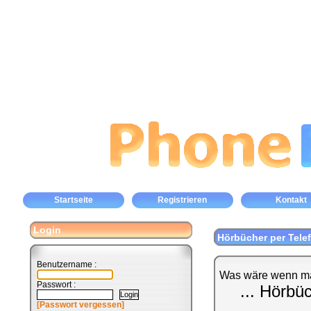
Startseite
Registrieren
Kontakt
Login
Hörbücher per Tele
Benutzername :
Was wäre wenn ma
Passwort :
... Hörbü
[Passwort vergessen]