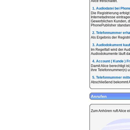
Alice freischaltet.
1. Audiodatei bei Phon
Die Registrierung erfolg
Internetadresse eintrage
Gewerblichen Kunden, di
PhonePublisher standardi
2. Telefonnummer erha
Als Ergebnis der Registr
3. Audiodokument kau
Im Regelfall wird der Au
Audiodokumente läuft dab
4. Account ( Kunde ) F
Damit Alice berechtigt i
ihre Telefonnummer(n) un
5. Telefonnummer mitte
Abschließend bekommt Al
Anrufen
Zum Anhören ruft Alice e