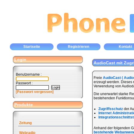
Startseite
Registrieren
Kontakt
Login
AudioCast mit Zugr
Benutzername :
Freie
AudioCast ( Audio
erzeugt werden. Dieses
Passwort :
Verwendung von Audiodate
[Passwort vergessen]
Die unerwartet starke 
bestehenden Funktionsum
Produkte
Zugriffsschutz
der Au
Internet Administrat
Integrationsschnittst
Zeitung
Anhand der folgenden Graf
bestehende Webanwen
Webradio