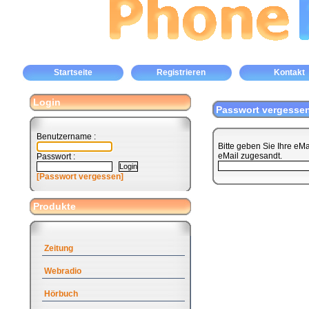
Startseite
Registrieren
Kontakt
Login
Passwort vergesse
Benutzername :
Bitte geben Sie Ihre eM
eMail zugesandt.
Passwort :
[Passwort vergessen]
Produkte
Zeitung
Webradio
Hörbuch