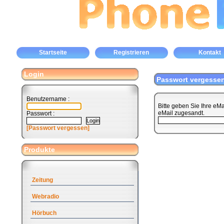
Startseite
Registrieren
Kontakt
Login
Passwort vergesse
Benutzername :
Bitte geben Sie Ihre eM
eMail zugesandt.
Passwort :
[Passwort vergessen]
Produkte
Zeitung
Webradio
Hörbuch