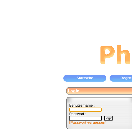
Startseite
Regist
Login
Benutzername :
Passwort :
[Passwort vergessen]