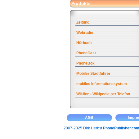
Produkte
Zeitung
Webradio
Hörbuch
PhoneCast
PhoneBox
Mobiler Stadtführer
mobiles Informationssystem
Wikifon - Wikipedia per Telefon
AGB
Impr
2007-2025 Dirk Herbst
PhonePublisher.co