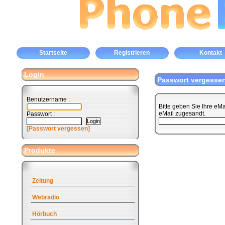
Startseite
Registrieren
Kontakt
Login
Passwort vergesse
Benutzername :
Bitte geben Sie Ihre eM
eMail zugesandt.
Passwort :
[Passwort vergessen]
Produkte
Zeitung
Webradio
Hörbuch