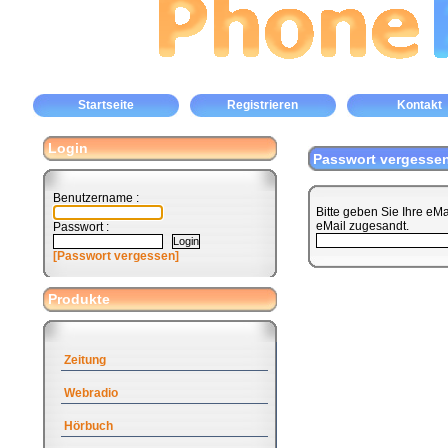
Startseite
Registrieren
Kontakt
Login
Passwort vergesse
Benutzername :
Bitte geben Sie Ihre eM
eMail zugesandt.
Passwort :
[Passwort vergessen]
Produkte
Zeitung
Webradio
Hörbuch