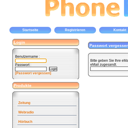
Startseite
Registrieren
Kontakt
Login
Passwort vergesse
Benutzername :
Bitte geben Sie Ihre eM
eMail zugesandt.
Passwort :
[Passwort vergessen]
Produkte
Zeitung
Webradio
Hörbuch