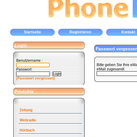
Startseite
Registrieren
Kontakt
Login
Passwort vergesse
Benutzername :
Bitte geben Sie Ihre eM
eMail zugesandt.
Passwort :
[Passwort vergessen]
Produkte
Zeitung
Webradio
Hörbuch