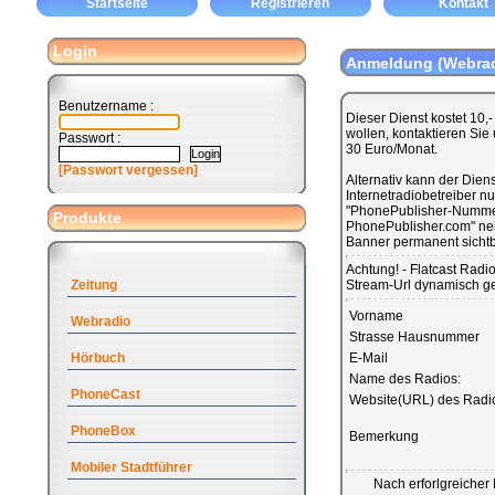
Startseite
Registrieren
Kontakt
Login
Anmeldung (Webrad
Benutzername :
Dieser Dienst kostet 10,
wollen, kontaktieren Sie
Passwort :
30 Euro/Monat.
[Passwort vergessen]
Alternativ kann der Diens
Internetradiobetreiber n
"PhonePublisher-Nummer
Produkte
PhonePublisher.com" neb
Banner permanent sichtb
Achtung! - Flatcast Radi
Zeitung
Stream-Url dynamisch ge
Vorname
Webradio
Strasse Hausnummer
Hörbuch
E-Mail
Name des Radios:
PhoneCast
Website(URL) des Radi
PhoneBox
Bemerkung
Mobiler Stadtführer
Nach erforlgreicher