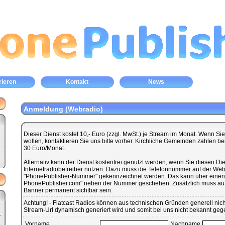
rieren
Kontakt
News
Anmeldung (Webradio)
Dieser Dienst kostet 10,- Euro (zzgl. MwSt.) je Stream im Monat. Wenn S
wollen, kontaktieren Sie uns bitte vorher. Kirchliche Gemeinden zahlen b
30 Euro/Monat.
Alternativ kann der Dienst kostenfrei genutzt werden, wenn Sie diesen Dien
Internetradiobetreiber nutzen. Dazu muss die Telefonnummer auf der Websi
"PhonePublisher-Nummer" gekennzeichnet werden. Das kann über einen
PhonePublisher.com" neben der Nummer geschehen. Zusätzlich muss auf 
Banner permanent sichtbar sein.
Achtung! - Flatcast Radios können aus technischen Gründen generell nicht
Stream-Url dynamisch generiert wird und somit bei uns nicht bekannt ge
Vorname
Nachname