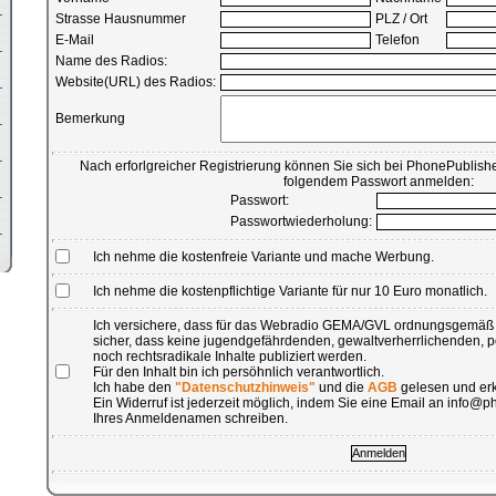
Strasse Hausnummer
PLZ / Ort
E-Mail
Telefon
Name des Radios:
Website(URL) des Radios:
Bemerkung
Nach erforlgreicher Registrierung können Sie sich bei PhonePublishe
folgendem Passwort anmelden:
Passwort:
Passwortwiederholung:
Ich nehme die kostenfreie Variante und mache Werbung.
Ich nehme die kostenpflichtige Variante für nur 10 Euro monatlich.
Ich versichere, dass für das Webradio GEMA/GVL ordnungsgemäß b
sicher, dass keine jugendgefährdenden, gewaltverherrlichenden, 
noch rechtsradikale Inhalte publiziert werden.
Für den Inhalt bin ich persöhnlich verantwortlich.
Ich habe den
"Datenschutzhinweis"
und die
AGB
gelesen und erk
Ein Widerruf ist jederzeit möglich, indem Sie eine Email an info
Ihres Anmeldenamen schreiben.