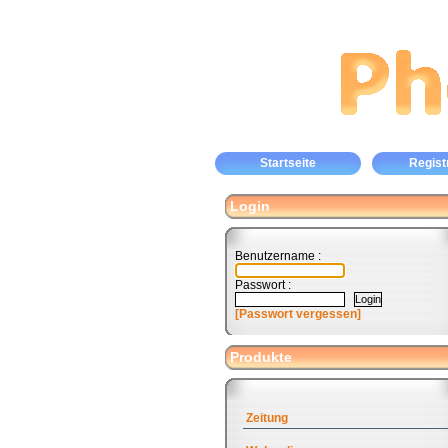
Startseite
Regist
Login
Benutzername :
Passwort :
[Passwort vergessen]
Produkte
Zeitung