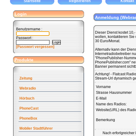
Startseite
Registrieren
Kontakt
Login
Anmeldung (Webrad
Benutzername :
Dieser Dienst kostet 10,
wollen, kontaktieren Sie
Passwort :
30 Euro/Monat.
[Passwort vergessen]
Alternativ kann der Diens
Internetradiobetreiber n
"PhonePublisher-Nummer
Produkte
PhonePublisher.com" neb
Banner permanent sichtb
Achtung! - Flatcast Radi
Zeitung
Stream-Url dynamisch ge
Vorname
Webradio
Strasse Hausnummer
Hörbuch
E-Mail
Name des Radios:
PhoneCast
Website(URL) des Radi
PhoneBox
Bemerkung
Mobiler Stadtführer
Nach erforlgreicher