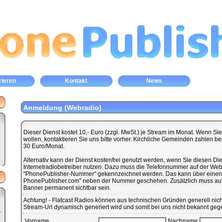
rieren
Kontakt
News
Anmeldung (Webradio)
Dieser Dienst kostet 10,- Euro (zzgl. MwSt.) je Stream im Monat. Wenn S
wollen, kontaktieren Sie uns bitte vorher. Kirchliche Gemeinden zahlen b
30 Euro/Monat.
Alternativ kann der Dienst kostenfrei genutzt werden, wenn Sie diesen Dien
Internetradiobetreiber nutzen. Dazu muss die Telefonnummer auf der Websi
"PhonePublisher-Nummer" gekennzeichnet werden. Das kann über einen
PhonePublisher.com" neben der Nummer geschehen. Zusätzlich muss auf 
Banner permanent sichtbar sein.
Achtung! - Flatcast Radios können aus technischen Gründen generell nicht
Stream-Url dynamisch generiert wird und somit bei uns nicht bekannt ge
Vorname
Nachname