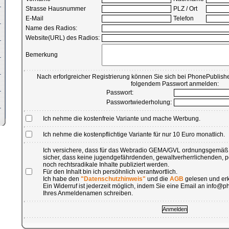
Strasse Hausnummer
PLZ / Ort
E-Mail
Telefon
Name des Radios:
Website(URL) des Radios:
Bemerkung
Nach erforlgreicher Registrierung können Sie sich bei PhonePublishe
folgendem Passwort anmelden:
Passwort:
Passwortwiederholung:
Ich nehme die kostenfreie Variante und mache Werbung.
Ich nehme die kostenpflichtige Variante für nur 10 Euro monatlich.
Ich versichere, dass für das Webradio GEMA/GVL ordnungsgemäß b
sicher, dass keine jugendgefährdenden, gewaltverherrlichenden, 
noch rechtsradikale Inhalte publiziert werden.
Für den Inhalt bin ich persöhnlich verantwortlich.
Ich habe den
"Datenschutzhinweis"
und die
AGB
gelesen und erk
Ein Widerruf ist jederzeit möglich, indem Sie eine Email an info
Ihres Anmeldenamen schreiben.