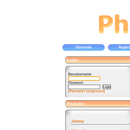
Startseite
Regist
Login
Benutzername :
Passwort :
[Passwort vergessen]
Produkte
Zeitung