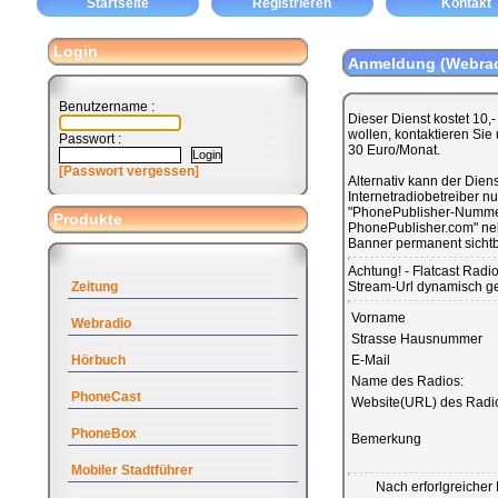
Startseite
Registrieren
Kontakt
Login
Anmeldung (Webrad
Benutzername :
Dieser Dienst kostet 10,
wollen, kontaktieren Sie
Passwort :
30 Euro/Monat.
[Passwort vergessen]
Alternativ kann der Diens
Internetradiobetreiber n
"PhonePublisher-Nummer
Produkte
PhonePublisher.com" neb
Banner permanent sichtb
Achtung! - Flatcast Radi
Zeitung
Stream-Url dynamisch ge
Vorname
Webradio
Strasse Hausnummer
Hörbuch
E-Mail
Name des Radios:
PhoneCast
Website(URL) des Radi
PhoneBox
Bemerkung
Mobiler Stadtführer
Nach erforlgreicher