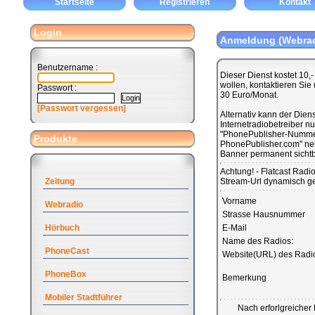
Startseite
Registrieren
Kontakt
Login
Anmeldung (Webrad
Benutzername :
Dieser Dienst kostet 10,
wollen, kontaktieren Sie
Passwort :
30 Euro/Monat.
[Passwort vergessen]
Alternativ kann der Diens
Internetradiobetreiber n
"PhonePublisher-Nummer
Produkte
PhonePublisher.com" neb
Banner permanent sichtb
Achtung! - Flatcast Radi
Zeitung
Stream-Url dynamisch ge
Vorname
Webradio
Strasse Hausnummer
Hörbuch
E-Mail
Name des Radios:
PhoneCast
Website(URL) des Radi
PhoneBox
Bemerkung
Mobiler Stadtführer
Nach erforlgreicher