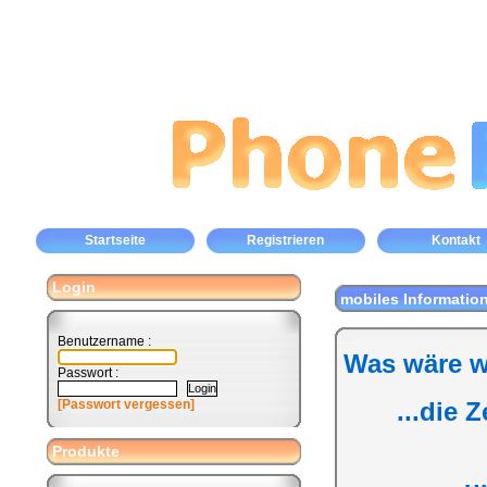
Startseite
Registrieren
Kontakt
Login
mobiles Informatio
Benutzername :
Was wäre w
Passwort :
[Passwort vergessen]
...die 
Produkte