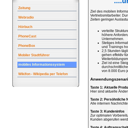
....
Zeitung
Ziel des mobilen Informa
Vertriebsmitarbeiter. D
Webradio
Zeiten geringer Auslast
Hörbuch
verteilte Strukt
höhere Anforderun
PhoneCast
Unternehmen.
Stetiges Inform
PhoneBox
und Trainings ho
2,5 Stunden tägli
gehen effektiv f
Mobiler Stadtführer
Weiterbildungsm
Ziel ist eine Ste
mobiles Informationssystem
durchschnittlich
von 8.000 Euro je
Wikifon - Wikipedia per Telefon
Anwendungszenari
Taste 1: Aktuelle Prod
Hier sind aktuelle Ände
Taste 2: Persöhnliche 
Alle internen Nachrichten
Taste 3: Kundeninfos
Zur optimalen Vorbereit
Kunden abgerufen werd
Taste 4: Auftragsschal