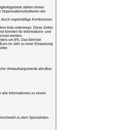
igkeitsgebiete stellen immer
e Organisationsstrukturen der
t durch regelmäßige Konferenzen
it dem Auto unterwegs. Diese Zeiten
und könnten für Informations- und
nutzt werden.
eiters um 8%. Das führt bei
 Euro im Jahr zu einer Einsparung
iter.
sche Verkaufsargumente abrufbar.
 alle Informationen zu einem
Durchwahl zu dem Spezialisten.