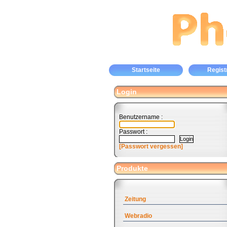
Startseite
Regist
Login
Benutzername :
Passwort :
[Passwort vergessen]
Produkte
Zeitung
Webradio