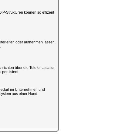
IP-Strukturen können so effizent
iterleiten oder aufnehmen lassen.
.
chrichten über die Telefontastattur
 persistent.
bedarf im Unternehmen und
nssystem aus einer Hand.