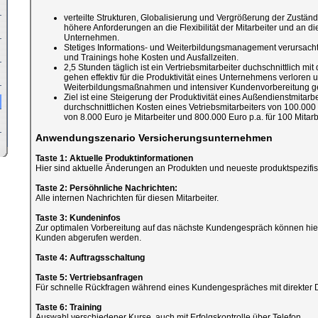
verteilte Strukturen, Globalisierung und Vergrößerung der Zuständ
höhere Anforderungen an die Flexibilität der Mitarbeiter und an di
Unternehmen.
Stetiges Informations- und Weiterbildungsmanagement verursach
und Trainings hohe Kosten und Ausfallzeiten.
2,5 Stunden täglich ist ein Vertriebsmitarbeiter duchschnittlich m
gehen effektiv für die Produktivität eines Unternehmens verloren 
Weiterbildungsmaßnahmen und intensiver Kundenvorbereitung ge
Ziel ist eine Steigerung der Produktivität eines Außendienstmitarb
durchschnittlichen Kosten eines Vetriebsmitarbeiters von 100.000
von 8.000 Euro je Mitarbeiter und 800.000 Euro p.a. für 100 Mitarbe
Anwendungszenario Versicherungsunternehmen
Taste 1: Aktuelle Produktinformationen
Hier sind aktuelle Änderungen an Produkten und neueste produktspezifi
Taste 2: Persöhnliche Nachrichten:
Alle internen Nachrichten für diesen Mitarbeiter.
Taste 3: Kundeninfos
Zur optimalen Vorbereitung auf das nächste Kundengespräch können hier
Kunden abgerufen werden.
Taste 4: Auftragsschaltung
Taste 5: Vertriebsanfragen
Für schnelle Rückfragen während eines Kundengespräches mit direkter 
Taste 6: Training
Auswahl verschiedener Kurse, auch mit Erfolgskontrolle über Telefon.