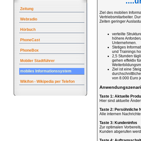
....
Zeitung
Ziel des mobilen Informa
Vertriebsmitarbeiter. D
Webradio
Zeiten geringer Auslast
Hörbuch
verteilte Strukt
höhere Anforderun
PhoneCast
Unternehmen.
Stetiges Inform
PhoneBox
und Trainings ho
2,5 Stunden tägli
gehen effektiv f
Mobiler Stadtführer
Weiterbildungsm
Ziel ist eine Ste
mobiles Informationssystem
durchschnittlich
von 8.000 Euro je
Wikifon - Wikipedia per Telefon
Anwendungszenari
Taste 1: Aktuelle Prod
Hier sind aktuelle Ände
Taste 2: Persöhnliche 
Alle internen Nachrichten
Taste 3: Kundeninfos
Zur optimalen Vorbereit
Kunden abgerufen werd
Taste 4: Auftragsschal