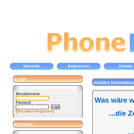
Startseite
Registrieren
Kontakt
Login
mobiles Informatio
Benutzername :
Was wäre w
Passwort :
[Passwort vergessen]
...die 
Produkte