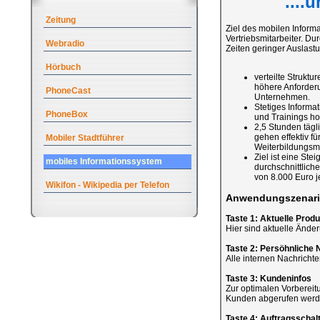
....
Zeitung
Ziel des mobilen Informa
Vertriebsmitarbeiter. D
Webradio
Zeiten geringer Auslast
Hörbuch
verteilte Strukt
höhere Anforderun
PhoneCast
Unternehmen.
Stetiges Inform
PhoneBox
und Trainings ho
2,5 Stunden tägli
gehen effektiv f
Mobiler Stadtführer
Weiterbildungsm
Ziel ist eine Ste
mobiles Informationssystem
durchschnittlich
von 8.000 Euro je
Wikifon - Wikipedia per Telefon
Anwendungszenari
Taste 1: Aktuelle Prod
Hier sind aktuelle Ände
Taste 2: Persöhnliche 
Alle internen Nachrichten
Taste 3: Kundeninfos
Zur optimalen Vorbereit
Kunden abgerufen werd
Taste 4: Auftragsschal