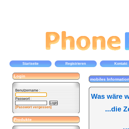
Startseite
Registrieren
Kontakt
Login
mobiles Informatio
Benutzername :
Was wäre w
Passwort :
[Passwort vergessen]
...die 
Produkte