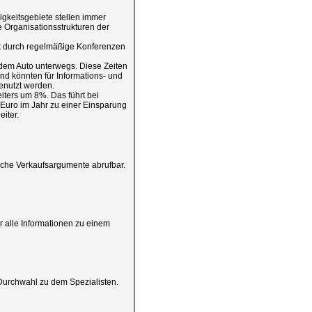
igkeitsgebiete stellen immer
e Organisationsstrukturen der
t durch regelmäßige Konferenzen
it dem Auto unterwegs. Diese Zeiten
und könnten für Informations- und
nutzt werden.
eiters um 8%. Das führt bei
 Euro im Jahr zu einer Einsparung
iter.
sche Verkaufsargumente abrufbar.
 alle Informationen zu einem
Durchwahl zu dem Spezialisten.