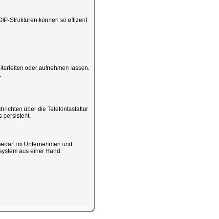
IP-Strukturen können so effizent
iterleiten oder aufnehmen lassen.
.
chrichten über die Telefontastattur
 persistent.
bedarf im Unternehmen und
nssystem aus einer Hand.