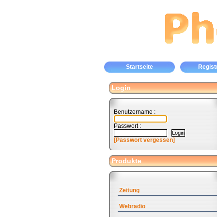
Startseite
Regist
Login
Benutzername :
Passwort :
[Passwort vergessen]
Produkte
Zeitung
Webradio