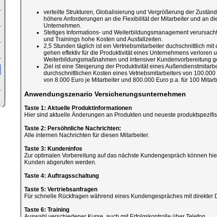
verteilte Strukturen, Globalisierung und Vergrößerung der Zuständ
höhere Anforderungen an die Flexibilität der Mitarbeiter und an di
Unternehmen.
Stetiges Informations- und Weiterbildungsmanagement verursach
und Trainings hohe Kosten und Ausfallzeiten.
2,5 Stunden täglich ist ein Vertriebsmitarbeiter duchschnittlich m
gehen effektiv für die Produktivität eines Unternehmens verloren 
Weiterbildungsmaßnahmen und intensiver Kundenvorbereitung ge
Ziel ist eine Steigerung der Produktivität eines Außendienstmitarb
durchschnittlichen Kosten eines Vetriebsmitarbeiters von 100.000
von 8.000 Euro je Mitarbeiter und 800.000 Euro p.a. für 100 Mitarbe
Anwendungszenario Versicherungsunternehmen
Taste 1: Aktuelle Produktinformationen
Hier sind aktuelle Änderungen an Produkten und neueste produktspezifi
Taste 2: Persöhnliche Nachrichten:
Alle internen Nachrichten für diesen Mitarbeiter.
Taste 3: Kundeninfos
Zur optimalen Vorbereitung auf das nächste Kundengespräch können hier
Kunden abgerufen werden.
Taste 4: Auftragsschaltung
Taste 5: Vertriebsanfragen
Für schnelle Rückfragen während eines Kundengespräches mit direkter 
Taste 6: Training
Auswahl verschiedener Kurse, auch mit Erfolgskontrolle über Telefon.