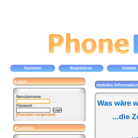
Startseite
Registrieren
Kontakt
Login
mobiles Informatio
Benutzername :
Was wäre w
Passwort :
[Passwort vergessen]
...die 
Produkte