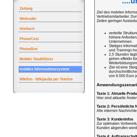
....
Zeitung
Ziel des mobilen Informa
Vertriebsmitarbeiter. D
Webradio
Zeiten geringer Auslast
Hörbuch
verteilte Strukt
höhere Anforderun
PhoneCast
Unternehmen.
Stetiges Inform
PhoneBox
und Trainings ho
2,5 Stunden tägli
gehen effektiv f
Mobiler Stadtführer
Weiterbildungsm
Ziel ist eine Ste
mobiles Informationssystem
durchschnittlich
von 8.000 Euro je
Wikifon - Wikipedia per Telefon
Anwendungszenari
Taste 1: Aktuelle Prod
Hier sind aktuelle Ände
Taste 2: Persöhnliche 
Alle internen Nachrichten
Taste 3: Kundeninfos
Zur optimalen Vorbereit
Kunden abgerufen werd
Taste 4: Auftragsschal