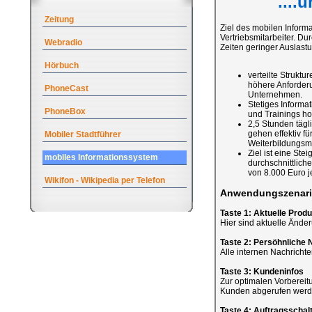
....
Zeitung
Ziel des mobilen Informa
Vertriebsmitarbeiter. D
Webradio
Zeiten geringer Auslast
Hörbuch
verteilte Strukt
höhere Anforderun
PhoneCast
Unternehmen.
Stetiges Inform
PhoneBox
und Trainings ho
2,5 Stunden tägli
gehen effektiv f
Mobiler Stadtführer
Weiterbildungsm
Ziel ist eine Ste
mobiles Informationssystem
durchschnittlich
von 8.000 Euro je
Wikifon - Wikipedia per Telefon
Anwendungszenari
Taste 1: Aktuelle Prod
Hier sind aktuelle Ände
Taste 2: Persöhnliche 
Alle internen Nachrichten
Taste 3: Kundeninfos
Zur optimalen Vorbereit
Kunden abgerufen werd
Taste 4: Auftragsschal