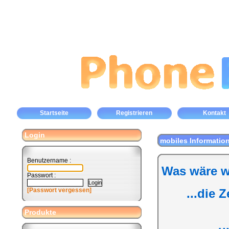
Startseite
Registrieren
Kontakt
Login
mobiles Informatio
Benutzername :
Was wäre w
Passwort :
[Passwort vergessen]
...die 
Produkte