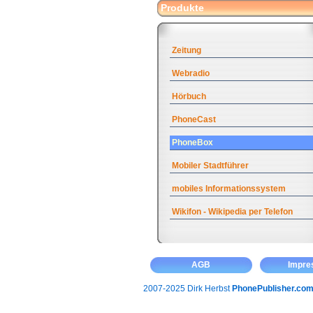
Produkte
Zeitung
Webradio
Hörbuch
PhoneCast
PhoneBox
Mobiler Stadtführer
mobiles Informationssystem
Wikifon - Wikipedia per Telefon
AGB
Impr
2007-2025 Dirk Herbst
PhonePublisher.co