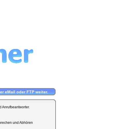
r eMail oder FTP weiter.
d Anrufbeantworter.
sprechen und Abhören