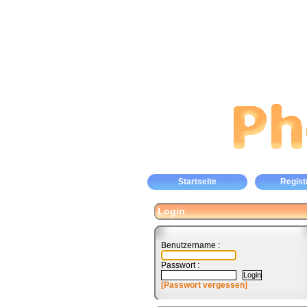
Startseite
Regist
Login
Benutzername :
Passwort :
[Passwort vergessen]