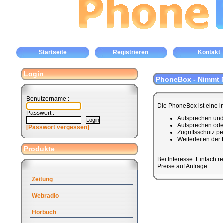
Startseite
Registrieren
Kontakt
Login
PhoneBox - Nimmt N
Benutzername :
Die PhoneBox ist eine i
Passwort :
Aufsprechen und 
Aufsprechen ode
[Passwort vergessen]
Zugriffsschutz p
Weiterleiten der
Produkte
Bei Interesse: Einfach re
Preise auf Anfrage.
Zeitung
Webradio
Hörbuch