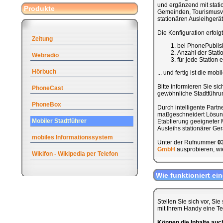
und ergänzend mit stati
Produkte
Gemeinden, Tourismusve
stationären Ausleihgerät
Die Konfiguration erfolg
Zeitung
bei PhonePublis
Anzahl der Stat
Webradio
für jede Station
Hörbuch
... und fertig ist die mob
Bitte informieren Sie sic
PhoneCast
gewöhnliche Stadtführung
PhoneBox
Durch intelligente Part
maßgeschneidert Lösung 
Mobiler Stadtführer
Etablierung geeigneter M
Ausleihs stationärer Ge
mobiles Informationssystem
Unter der Rufnummer
0
GmbH
ausprobieren, wie
Wikifon - Wikipedia per Telefon
Wie funktioniert ei
Stellen Sie sich vor, Si
mit Ihrem Handy eine T
Können die Inhalte au