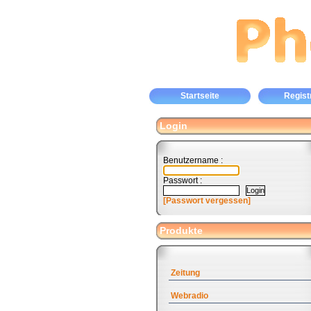
Startseite
Regist
Login
Benutzername :
Passwort :
[Passwort vergessen]
Produkte
Zeitung
Webradio