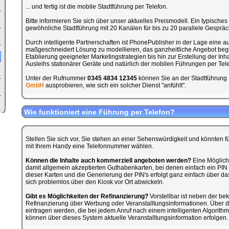
... und fertig ist die mobile Stadtführung per Telefon.
Bitte informieren Sie sich über unser aktuelles Preismodell. Ein typisches 
gewöhnliche Stadtführung mit 20 Kanälen für bis zu 20 parallele Gespräch
Durch intelligente Partnerschaften ist PhonePublisher in der Lage eine 
maßgeschneidert Lösung zu modellieren, das ganzheitliche Angebot begi
Etablierung geeigneter Marketingstrategien bis hin zur Erstellung der Inh
Ausleihs stationärer Geräte und natürlich der mobilen Führungen per Tele
Unter der Rufnummer
0345 4834 12345
können Sie an der Stadtführung
GmbH
ausprobieren, wie sich ein solcher Dienst "anfühlt".
Wie funktioniert eine Führung per Telefon?
Stellen Sie sich vor, Sie stehen an einer Sehenswürdigkeit und könnten f
mit Ihrem Handy eine Telefonnummer wählen.
Können die Inhalte auch kommerziell angeboten werden?
Eine Möglich
damit allgemein akzeptierten Guthabenkarten, bei denen einfach ein PIN f
dieser Karten und die Generierung der PIN's erfolgt ganz einfach über da
sich problemlos über den Kiosk vor Ort abwickeln.
Gibt es Möglichkeiten der Refinanzierung?
Vorstellbar ist neben der b
Refinanzierung über Werbung oder Veranstalltungsinformationen. Über d
eintragen werden, die bei jedem Anruf nach einem intelligenten Algorith
können über dieses System aktuelle Veranstalltungsinformation erfolgen.