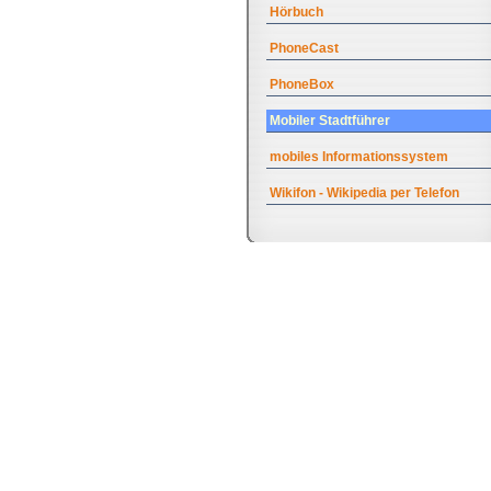
Hörbuch
PhoneCast
PhoneBox
Mobiler Stadtführer
mobiles Informationssystem
Wikifon - Wikipedia per Telefon