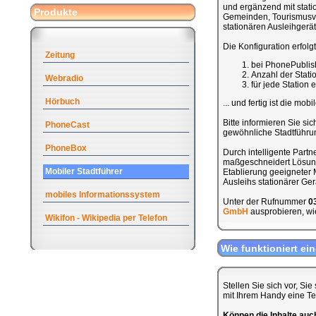
und ergänzend mit stati
Produkte
Gemeinden, Tourismusve
stationären Ausleihgerät
Die Konfiguration erfolg
Zeitung
bei PhonePublis
Anzahl der Stat
Webradio
für jede Station
Hörbuch
... und fertig ist die mob
Bitte informieren Sie sic
PhoneCast
gewöhnliche Stadtführung
PhoneBox
Durch intelligente Part
maßgeschneidert Lösung 
Mobiler Stadtführer
Etablierung geeigneter M
Ausleihs stationärer Ge
mobiles Informationssystem
Unter der Rufnummer
0
GmbH
ausprobieren, wie
Wikifon - Wikipedia per Telefon
Wie funktioniert ei
Stellen Sie sich vor, Si
mit Ihrem Handy eine T
Können die Inhalte au